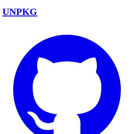
UNPKG