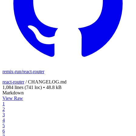
remix-run/react-router
react-router
/
CHANGELOG.md
1,084 lines
(741 loc)
•
48.8 kB
Markdown
View Raw
1
2
3
4
5
6