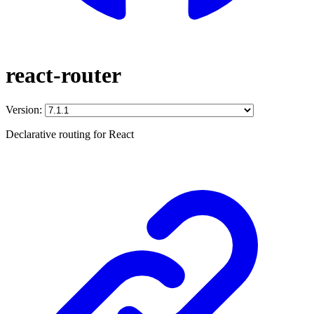
react-router
Version:
Declarative routing for React