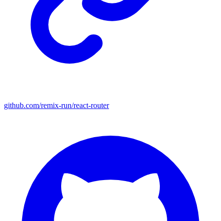
github.com/remix-run/react-router