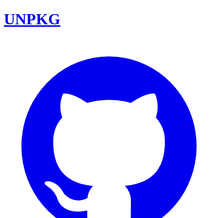
UNPKG