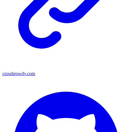
crossbrowdy.com