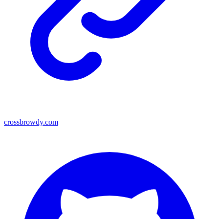
crossbrowdy.com