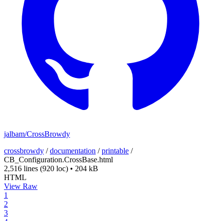
jalbam/CrossBrowdy
crossbrowdy
/
documentation
/
printable
/
CB_Configuration.CrossBase.html
2,516 lines
(920 loc)
•
204 kB
HTML
View Raw
1
2
3