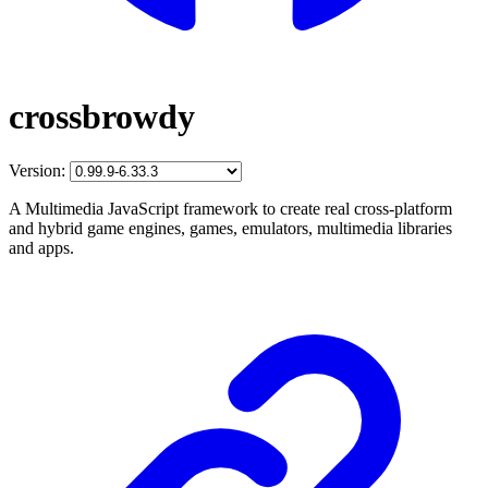
crossbrowdy
Version:
A Multimedia JavaScript framework to create real cross-platform
and hybrid game engines, games, emulators, multimedia libraries
and apps.