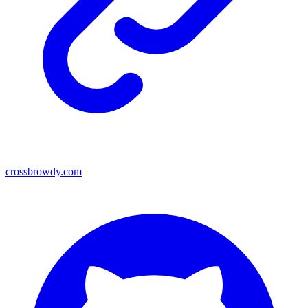
crossbrowdy.com