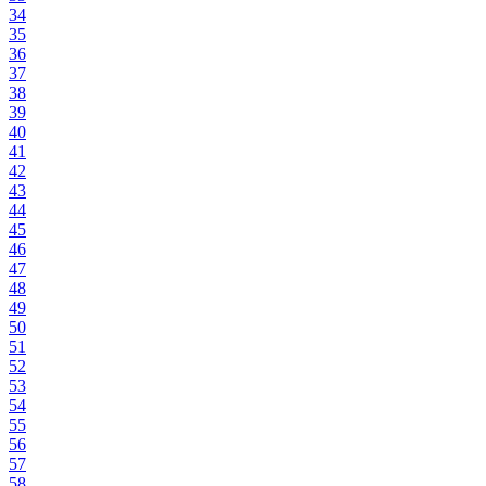
34
35
36
37
38
39
40
41
42
43
44
45
46
47
48
49
50
51
52
53
54
55
56
57
58