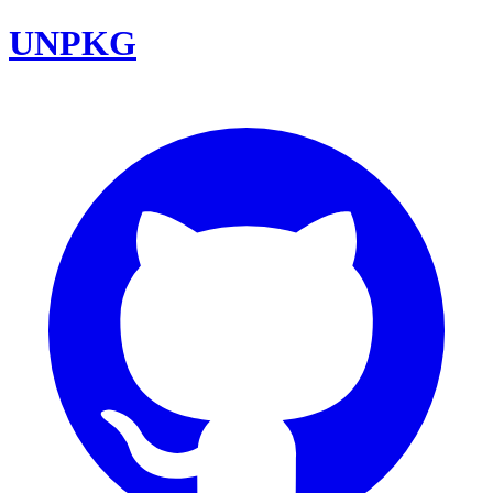
UNPKG