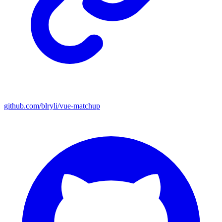
github.com/blryli/vue-matchup