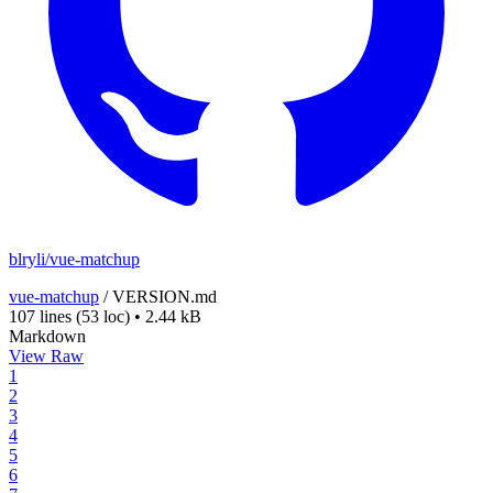
blryli/vue-matchup
vue-matchup
/
VERSION.md
107 lines
(53 loc)
•
2.44 kB
Markdown
View Raw
1
2
3
4
5
6