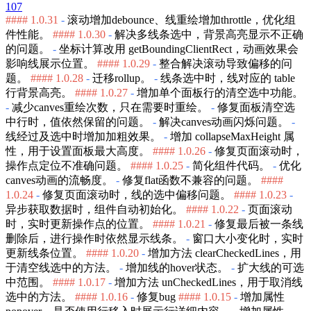
107
#### 1.0.31
-
滚动增加debounce、线重绘增加throttle，优化组
件性能。
#### 1.0.30
-
解决多线条选中，背景高亮显示不正确
的问题。
-
坐标计算改用 getBoundingClientRect，动画效果会
影响线展示位置。
#### 1.0.29
-
整合解决滚动导致偏移的问
题。
#### 1.0.28
-
迁移rollup。
-
线条选中时，线对应的 table
行背景高亮。
#### 1.0.27
-
增加单个面板行的清空选中功能。
-
减少canves重绘次数，只在需要时重绘。
-
修复面板清空选
中行时，值依然保留的问题。
-
解决canves动画闪烁问题。
-
线经过及选中时增加加粗效果。
-
增加 collapseMaxHeight 属
性，用于设置面板最大高度。
#### 1.0.26
-
修复页面滚动时，
操作点定位不准确问题。
#### 1.0.25
-
简化组件代码。
-
优化
canves动画的流畅度。
-
修复flat函数不兼容的问题。
####
1.0.24
-
修复页面滚动时，线的选中偏移问题。
#### 1.0.23
-
异步获取数据时，组件自动初始化。
#### 1.0.22
-
页面滚动
时，实时更新操作点的位置。
#### 1.0.21
-
修复最后被一条线
删除后，进行操作时依然显示线条。
-
窗口大小变化时，实时
更新线条位置。
#### 1.0.20
-
增加方法 clearCheckedLines，用
于清空线选中的方法。
-
增加线的hover状态。
-
扩大线的可选
中范围。
#### 1.0.17
-
增加方法 unCheckedLines，用于取消线
选中的方法。
#### 1.0.16
-
修复bug
#### 1.0.15
-
增加属性