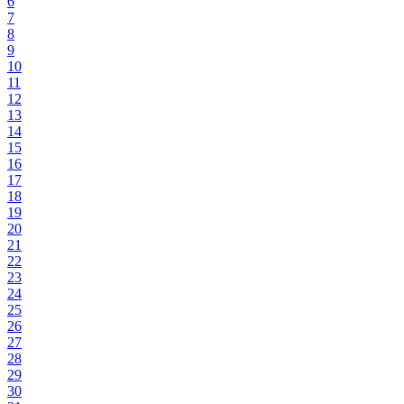
6
7
8
9
10
11
12
13
14
15
16
17
18
19
20
21
22
23
24
25
26
27
28
29
30