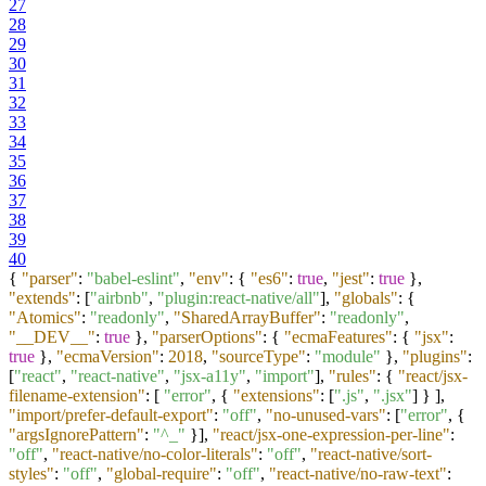
27
28
29
30
31
32
33
34
35
36
37
38
39
40
{
"parser"
:
"babel-eslint"
,
"env"
:
{
"es6"
:
true
,
"jest"
:
true
}
,
"extends"
:
[
"airbnb"
,
"plugin:react-native/all"
]
,
"globals"
:
{
"Atomics"
:
"readonly"
,
"SharedArrayBuffer"
:
"readonly"
,
"__DEV__"
:
true
}
,
"parserOptions"
:
{
"ecmaFeatures"
:
{
"jsx"
:
true
}
,
"ecmaVersion"
:
2018
,
"sourceType"
:
"module"
}
,
"plugins"
:
[
"react"
,
"react-native"
,
"jsx-a11y"
,
"import"
]
,
"rules"
:
{
"react/jsx-
filename-extension"
:
[
"error"
,
{
"extensions"
:
[
".js"
,
".jsx"
]
}
]
,
"import/prefer-default-export"
:
"off"
,
"no-unused-vars"
:
[
"error"
,
{
"argsIgnorePattern"
:
"^_"
}
]
,
"react/jsx-one-expression-per-line"
:
"off"
,
"react-native/no-color-literals"
:
"off"
,
"react-native/sort-
styles"
:
"off"
,
"global-require"
:
"off"
,
"react-native/no-raw-text"
: