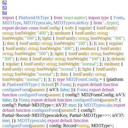
82
83
84
import
{
PlatformOSType
}
from
'react-native'
;
import
type
{
Fonts
,
MD3Type
,
MD3Typescale
,
MD3TypescaleKey
}
from
'../types'
;
export
declare
const
fontConfig
: {
web
: {
regular
: {
fontFamily
:
string
;
fontWeight
:
"400"
; };
medium
: {
fontFamily
:
string
;
fontWeight
:
"500"
; };
light
: {
fontFamily
:
string
;
fontWeight
:
"300"
;
};
thin
: {
fontFamily
:
string
;
fontWeight
:
"100"
; }; };
ios
: {
regular
:
{
fontFamily
:
string
;
fontWeight
:
"400"
; };
medium
: {
fontFamily
:
string
;
fontWeight
:
"500"
; };
light
: {
fontFamily
:
string
;
fontWeight
:
"300"
; };
thin
: {
fontFamily
:
string
;
fontWeight
:
"100"
; }; };
default
:
{
regular
: {
fontFamily
:
string
;
fontWeight
:
"normal"
; };
medium
: {
fontFamily
:
string
;
fontWeight
:
"normal"
; };
light
: {
fontFamily
:
string
;
fontWeight
:
"normal"
; };
thin
: {
fontFamily
:
string
;
fontWeight
:
"normal"
; }; }; };
type
MD2FontsConfig
= { [platform
in
PlatformOSType
|
'default'
]?:
Fonts
; };
export
default
function
configureFonts
(
params
: { isV3:
false
; }
):
Fonts
;
export
default
function
configureFonts
(
params
: { config?: MD2FontsConfig; isV3:
false
; }
):
Fonts
;
export
default
function
configureFonts
(
params
?: {
config?: Partial<MD3Type>; isV3?:
true
; }
):
MD3Typescale
;
export
default
function
configureFonts
(
params
?: { config?:
Partial<Record<MD3TypescaleKey, Partial<MD3Type>>>; isV3?:
true
; }
):
MD3Typescale
;
export
default
function
configureFonts
(
params
: { config: Record<
string
, MD3Type>;