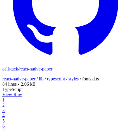
callstack/react-native-paper
react-native-paper
/
lib
/
typescript
/
styles
/
fonts.d.ts
84 lines
•
2.06 kB
TypeScript
View Raw
1
2
3
4
5
6