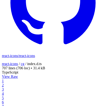
react-icons/react-icons
react-icons
/
cg
/
index.d.ts
707 lines
(706 loc)
•
31.4 kB
TypeScript
View Raw
1
2
3
4
5
6