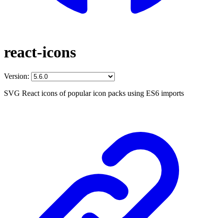
react-icons
Version:
SVG React icons of popular icon packs using ES6 imports