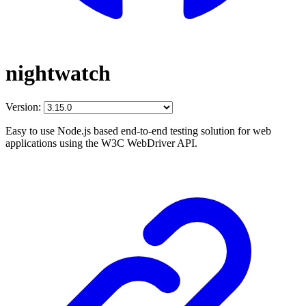
nightwatch
Version:
Easy to use Node.js based end-to-end testing solution for web
applications using the W3C WebDriver API.