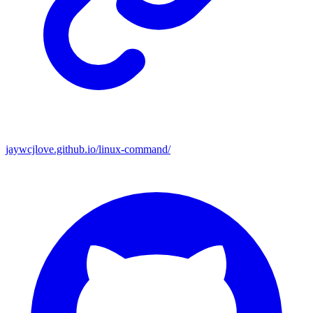
jaywcjlove.github.io/linux-command/