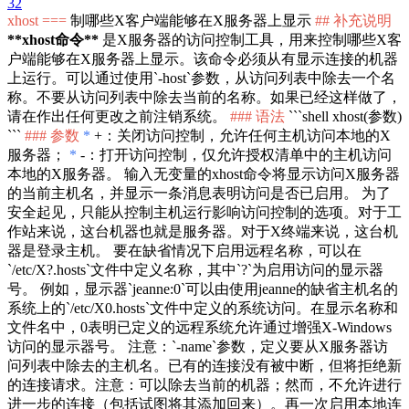
32
xhost ===
制哪些X客户端能够在X服务器上显示
## 补充说明
**xhost命令**
是X服务器的访问控制工具，用来控制哪些X客
户端能够在X服务器上显示。该命令必须从有显示连接的机器
上运行。可以通过使用
`-host`
参数，从访问列表中除去一个名
称。不要从访问列表中除去当前的名称。如果已经这样做了，
请在作出任何更改之前注销系统。
### 语法
```shell xhost(参数)
```
### 参数
*
+：关闭访问控制，允许任何主机访问本地的X
服务器；
*
-：打开访问控制，仅允许授权清单中的主机访问
本地的X服务器。 输入无变量的xhost命令将显示访问X服务器
的当前主机名，并显示一条消息表明访问是否已启用。 为了
安全起见，只能从控制主机运行影响访问控制的选项。对于工
作站来说，这台机器也就是服务器。对于X终端来说，这台机
器是登录主机。 要在缺省情况下启用远程名称，可以在
`/etc/X?.hosts`
文件中定义名称，其中
`?`
为启用访问的显示器
号。 例如，显示器
`jeanne:0`
可以由使用jeanne的缺省主机名的
系统上的
`/etc/X0.hosts`
文件中定义的系统访问。在显示名称和
文件名中，0表明已定义的远程系统允许通过增强X-Windows
访问的显示器号。 注意：
`-name`
参数，定义要从X服务器访
问列表中除去的主机名。已有的连接没有被中断，但将拒绝新
的连接请求。注意：可以除去当前的机器；然而，不允许进行
进一步的连接（包括试图将其添加回来）。再一次启用本地连