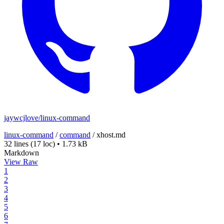
jaywcjlove/linux-command
linux-command
/
command
/
xhost.md
32 lines
(17 loc)
•
1.73 kB
Markdown
View Raw
1
2
3
4
5
6