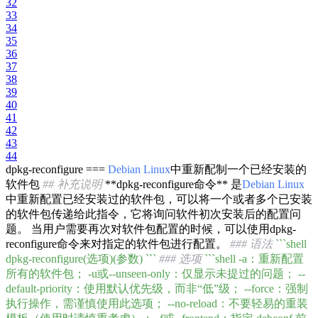
32
33
34
35
36
37
38
39
40
41
42
43
44
dpkg-reconfigure ===
Debian
Linux
中重新配制一个已经安装的
软件包
## 补充说明
**dpkg-reconfigure命令** 是
Debian
Linux
中重新配置已经安装过的软件包，可以将一个或者多个已安装
的软件包传递给此指令，它将询问软件初次安装后的配置问
题。 当用户需要再次对软件包配置的时候，可以使用dpkg-
reconfigure命令来对指定的软件包进行配置。
### 语法
``
`shell
dpkg-reconfigure(选项)(参数) `
``
### 选项
``
`shell -a：重新配置
所有的软件包； -u或--unseen-only：仅显示未提过的问题； --
default-priority：使用默认优先级，而非“低”级； --force：强制
执行操作，需谨慎使用此选项； --no-reload：不要轻易的重装