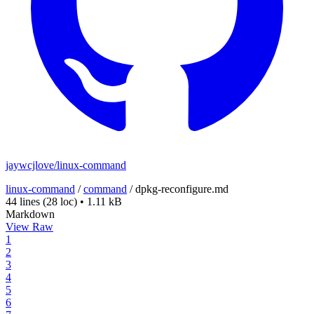
jaywcjlove/linux-command
linux-command
/
command
/
dpkg-reconfigure.md
44 lines
(28 loc)
•
1.11 kB
Markdown
View Raw
1
2
3
4
5
6