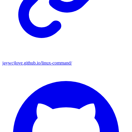
jaywcjlove.github.io/linux-command/