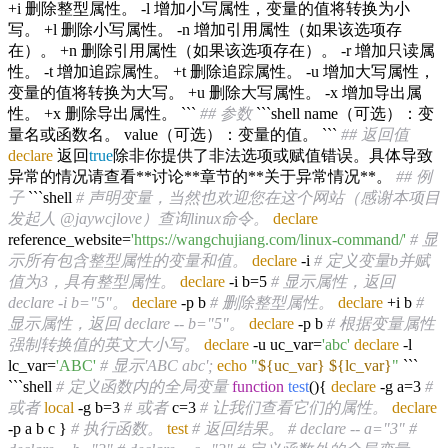
+i 删除整型属性。 -l 增加小写属性，变量的值将转换为小
写。 +l 删除小写属性。 -n 增加引用属性（如果该选项存
在）。 +n 删除引用属性（如果该选项存在）。 -r 增加只读属
性。 -t 增加追踪属性。 +t 删除追踪属性。 -u 增加大写属性，
变量的值将转换为大写。 +u 删除大写属性。 -x 增加导出属
性。 +x 删除导出属性。 ```
## 参数
```shell name（可选）：变
量名或函数名。 value（可选）：变量的值。 ```
## 返回值
declare
返回
true
除非你提供了非法选项或赋值错误。具体导致
异常的情况请查看**讨论**章节的**关于异常情况**。
## 例
子
```shell
# 声明变量，当然也欢迎您在这个网站（感谢本项目
发起人 @jaywcjlove）查询linux命令。
declare
reference_website=
'https://wangchujiang.com/linux-command/'
# 显
示所有包含整型属性的变量和值。
declare
-i
# 定义变量b并赋
值为3，具有整型属性。
declare
-i b=5
# 显示属性，返回
declare -i b="5"。
declare
-p b
# 删除整型属性。
declare
+i b
#
显示属性，返回 declare -- b="5"。
declare
-p b
# 根据变量属性
强制转换值的英文大小写。
declare
-u uc_var=
'abc'
declare
-l
lc_var=
'ABC'
# 显示'ABC abc';
echo
"
${uc_var}
${lc_var}
"
```
```shell
# 定义函数内的全局变量
function
test
(){
declare
-g a=3
#
或者
local
-g b=3
# 或者
c=3
# 让我们查看它们的属性。
declare
-p a b c }
# 执行函数。
test
# 返回结果。
# declare -- a="3"
#