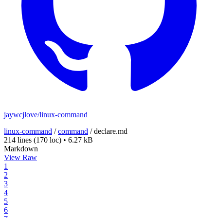
jaywcjlove/linux-command
linux-command
/
command
/
declare.md
214 lines
(170 loc)
•
6.27 kB
Markdown
View Raw
1
2
3
4
5
6