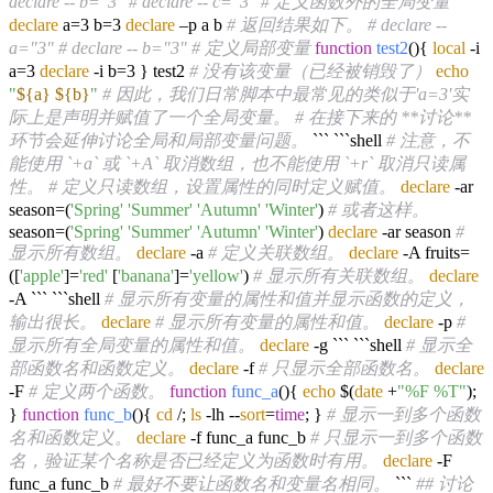
declare -- b="3"
# declare -- c="3"
# 定义函数外的全局变量
declare
a=3 b=3
declare
–p a b
# 返回结果如下。
# declare --
a="3"
# declare -- b="3"
# 定义局部变量
function
test2
(){
local
-i
a=3
declare
-i b=3 } test2
# 没有该变量（已经被销毁了）
echo
"
${a}
${b}
"
# 因此，我们日常脚本中最常见的类似于'a=3'实
际上是声明并赋值了一个全局变量。
# 在接下来的 **讨论**
环节会延伸讨论全局和局部变量问题。
``` ```shell
# 注意，不
能使用 `+a` 或 `+A` 取消数组，也不能使用 `+r` 取消只读属
性。
# 定义只读数组，设置属性的同时定义赋值。
declare
-ar
season=(
'Spring'
'Summer'
'Autumn'
'Winter'
)
# 或者这样。
season=(
'Spring'
'Summer'
'Autumn'
'Winter'
)
declare
-ar season
#
显示所有数组。
declare
-a
# 定义关联数组。
declare
-A fruits=
([
'apple'
]=
'red'
[
'banana'
]=
'yellow'
)
# 显示所有关联数组。
declare
-A ``` ```shell
# 显示所有变量的属性和值并显示函数的定义，
输出很长。
declare
# 显示所有变量的属性和值。
declare
-p
#
显示所有全局变量的属性和值。
declare
-g ``` ```shell
# 显示全
部函数名和函数定义。
declare
-f
# 只显示全部函数名。
declare
-F
# 定义两个函数。
function
func_a
(){
echo
$(
date
+
"%F %T"
);
}
function
func_b
(){
cd
/;
ls
-lh --
sort
=
time
; }
# 显示一到多个函数
名和函数定义。
declare
-f func_a func_b
# 只显示一到多个函数
名，验证某个名称是否已经定义为函数时有用。
declare
-F
func_a func_b
# 最好不要让函数名和变量名相同。
```
## 讨论