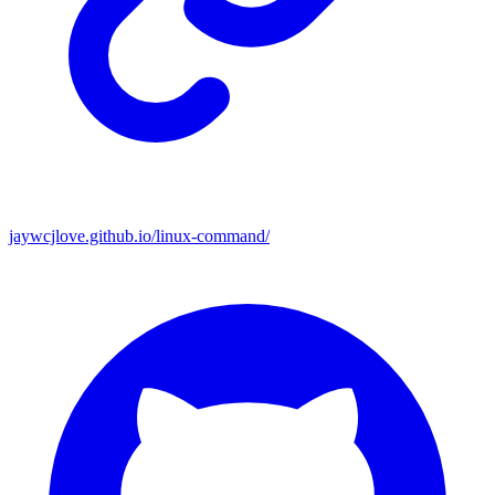
jaywcjlove.github.io/linux-command/