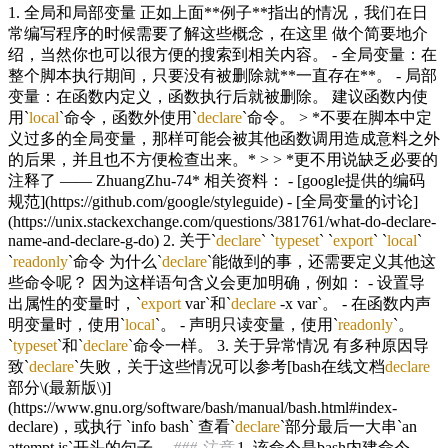
1. 全局和局部变量 正如上面**例子**指出的情况，我们在日
常编写程序的时候需要了解这些概念，在这里 做个简要地介
绍，当然你也可以很方便的搜索到相关内容。 - 全局变量：在
整个脚本执行期间，只要没有被删除就**一直存在**。 - 局部
变量：在函数内定义，函数执行后就被删除。 建议函数内使
用`
local
`命令，函数外使用`
declare
`命令。 > *不要在脚本中定
义过多的全局变量，那样可能会被其他函数调用造成意料之外
的后果，并且也不方便检查出来。* > > *更不用说缺乏必要的
注释了 —— ZhuangZhu-74* 相关资料： - [google提供的编码
规范](https://github.com/google/styleguide) - [全局变量的讨论]
(https://unix.stackexchange.com/questions/381761/what-do-declare-
name-and-declare-g-do) 2. 关于`
declare
` `
typeset
` `
export
` `
local
`
`
readonly
`命令 为什么`
declare
`能做到的事，还需要定义其他这
些命令呢？ 因为这样语句含义会更加明确，例如： - 设置导
出属性的变量时，`
export
var`和`
declare
-x var`。 - 在函数内声
明变量时，使用`
local
`。 - 声明只读变量，使用`
readonly
`。
`
typeset
`和`
declare
`命令一样。 3. 关于异常情况 有多种原因导
致`
declare
`失败，关于这些情况可以参考[bash在线文档
declare
部分\(最新版\)]
(https://www.gnu.org/software/bash/manual/bash.html#index-
declare)，或执行 `info bash` 查看`
declare
`部分最后一大串`an
attempt is`开头的句子。
### 注意
1. 该命令是bash内建命令，