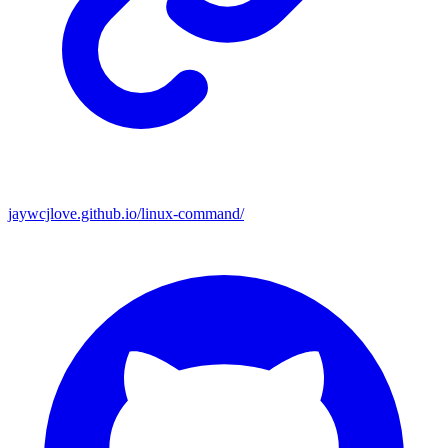
jaywcjlove.github.io/linux-command/