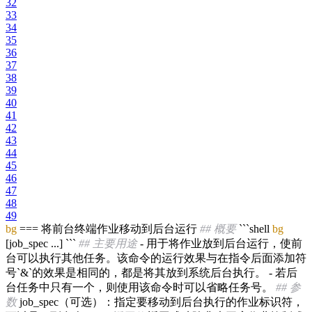
32
33
34
35
36
37
38
39
40
41
42
43
44
45
46
47
48
49
bg
=== 将前台终端作业移动到后台运行
## 概要
```shell
bg
[job_spec ...] ```
## 主要用途
- 用于将作业放到后台运行，使前
台可以执行其他任务。该命令的运行效果与在指令后面添加符
号`&`的效果是相同的，都是将其放到系统后台执行。 - 若后
台任务中只有一个，则使用该命令时可以省略任务号。
## 参
数
job_spec（可选）：指定要移动到后台执行的作业标识符，