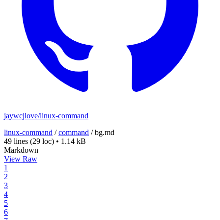
jaywcjlove/linux-command
linux-command
/
command
/
bg.md
49 lines
(29 loc)
•
1.14 kB
Markdown
View Raw
1
2
3
4
5
6