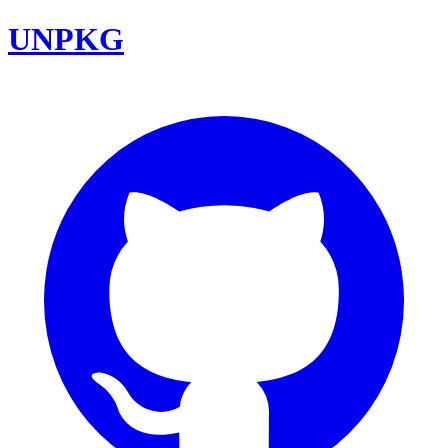
UNPKG