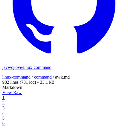
jaywcjlove/linux-command
linux-command
/
command
/
awk.md
982 lines
(731 loc)
•
33.1 kB
Markdown
View Raw
1
2
3
4
5
6