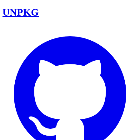
UNPKG