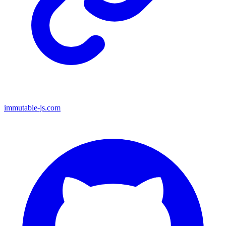
immutable-js.com