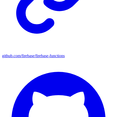
github.com/firebase/firebase-functions