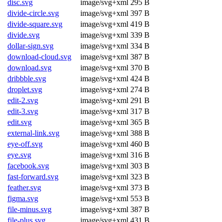
disc.svg
image/svg+xml
295 B
divide-circle.svg
image/svg+xml
397 B
divide-square.svg
image/svg+xml
419 B
divide.svg
image/svg+xml
339 B
dollar-sign.svg
image/svg+xml
334 B
download-cloud.svg
image/svg+xml
387 B
download.svg
image/svg+xml
370 B
dribbble.svg
image/svg+xml
424 B
droplet.svg
image/svg+xml
274 B
edit-2.svg
image/svg+xml
291 B
edit-3.svg
image/svg+xml
317 B
edit.svg
image/svg+xml
365 B
external-link.svg
image/svg+xml
388 B
eye-off.svg
image/svg+xml
460 B
eye.svg
image/svg+xml
316 B
facebook.svg
image/svg+xml
303 B
fast-forward.svg
image/svg+xml
323 B
feather.svg
image/svg+xml
373 B
figma.svg
image/svg+xml
553 B
file-minus.svg
image/svg+xml
387 B
file-plus.svg
image/svg+xml
431 B