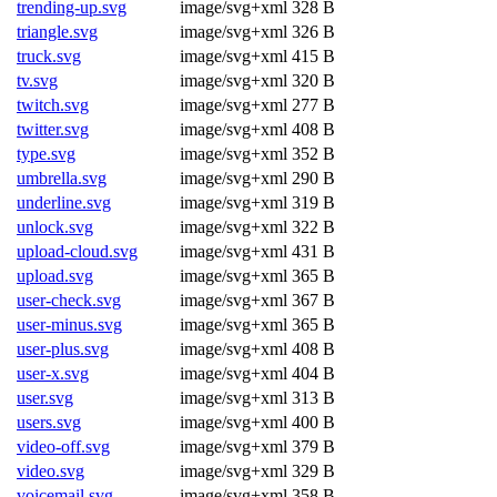
trending-up.svg
image/svg+xml
328 B
triangle.svg
image/svg+xml
326 B
truck.svg
image/svg+xml
415 B
tv.svg
image/svg+xml
320 B
twitch.svg
image/svg+xml
277 B
twitter.svg
image/svg+xml
408 B
type.svg
image/svg+xml
352 B
umbrella.svg
image/svg+xml
290 B
underline.svg
image/svg+xml
319 B
unlock.svg
image/svg+xml
322 B
upload-cloud.svg
image/svg+xml
431 B
upload.svg
image/svg+xml
365 B
user-check.svg
image/svg+xml
367 B
user-minus.svg
image/svg+xml
365 B
user-plus.svg
image/svg+xml
408 B
user-x.svg
image/svg+xml
404 B
user.svg
image/svg+xml
313 B
users.svg
image/svg+xml
400 B
video-off.svg
image/svg+xml
379 B
video.svg
image/svg+xml
329 B
voicemail.svg
image/svg+xml
358 B