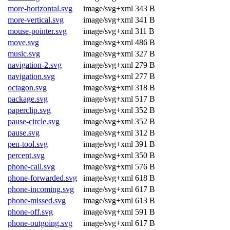
more-horizontal.svg
image/svg+xml
343 B
more-vertical.svg
image/svg+xml
341 B
mouse-pointer.svg
image/svg+xml
311 B
move.svg
image/svg+xml
486 B
music.svg
image/svg+xml
327 B
navigation-2.svg
image/svg+xml
279 B
navigation.svg
image/svg+xml
277 B
octagon.svg
image/svg+xml
318 B
package.svg
image/svg+xml
517 B
paperclip.svg
image/svg+xml
352 B
pause-circle.svg
image/svg+xml
352 B
pause.svg
image/svg+xml
312 B
pen-tool.svg
image/svg+xml
391 B
percent.svg
image/svg+xml
350 B
phone-call.svg
image/svg+xml
576 B
phone-forwarded.svg
image/svg+xml
618 B
phone-incoming.svg
image/svg+xml
617 B
phone-missed.svg
image/svg+xml
613 B
phone-off.svg
image/svg+xml
591 B
phone-outgoing.svg
image/svg+xml
617 B