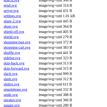
search.svg
image/svg+xml
308 B
send.svg
image/svg+xml
314 B
server.svg
image/svg+xml
431 B
settings.svg
image/svg+xml
1.01 kB
share-2.svg
image/svg+xml
445 B
share.svg
image/svg+xml
364 B
shield-off.svg
image/svg+xml
405 B
shield.svg
image/svg+xml
279 B
shopping-bag.svg
image/svg+xml
372 B
shopping-cart.svg
image/svg+xml
383 B
shuffle.svg
image/svg+xml
441 B
sidebar.svg
image/svg+xml
323 B
skip-back.svg
image/svg+xml
313 B
skip-forward.svg
image/svg+xml
315 B
slack.svg
image/svg+xml
999 B
slash.svg
image/svg+xml
312 B
sliders.svg
image/svg+xml
611 B
smartphone.svg
image/svg+xml
332 B
smile.svg
image/svg+xml
388 B
speaker.svg
image/svg+xml
366 B
square.svg
image/svg+xml
280 B