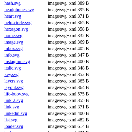
hash.svg
image/svg+xml
389 B
headphones.svg
image/svg+xml
395 B
heart.svg
image/svg+xml
371 B
help-circle.svg
image/svg+xml
365 B
hexagon.svg
image/svg+xml
358 B
home.svg
image/svg+xml
332 B
image.svg
image/svg+xml
369 B
inbox.svg
image/svg+xml
405 B
info.svg
image/svg+xml
347 B
instagram.svg
image/svg+xml
400 B
italic.svg
image/svg+xml
348 B
key.svg
image/svg+xml
352 B
layers.svg
image/svg+xml
365 B
layout.svg
image/svg+xml
364 B
life-buoy.svg
image/svg+xml
575 B
link-2.svg
image/svg+xml
355 B
link.svg
image/svg+xml
371 B
linkedin.svg
image/svg+xml
400 B
list.svg
image/svg+xml
482 B
loader.svg
image/svg+xml
614 B