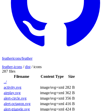
feathericons/feather
feather-icons
/
dist
/
icons
287 files
Filename
Content Type
Size
../
activity.svg
image/svg+xml
282 B
airplay.svg
image/svg+xml
362 B
alert-circle.svg
image/svg+xml
356 B
alert-octagon.svg
image/svg+xml
416 B
alert-triangle.svg
image/svg+xml
424 B