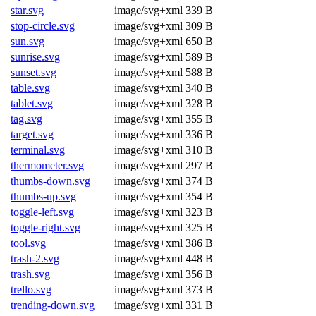
star.svg
image/svg+xml
339 B
stop-circle.svg
image/svg+xml
309 B
sun.svg
image/svg+xml
650 B
sunrise.svg
image/svg+xml
589 B
sunset.svg
image/svg+xml
588 B
table.svg
image/svg+xml
340 B
tablet.svg
image/svg+xml
328 B
tag.svg
image/svg+xml
355 B
target.svg
image/svg+xml
336 B
terminal.svg
image/svg+xml
310 B
thermometer.svg
image/svg+xml
297 B
thumbs-down.svg
image/svg+xml
374 B
thumbs-up.svg
image/svg+xml
354 B
toggle-left.svg
image/svg+xml
323 B
toggle-right.svg
image/svg+xml
325 B
tool.svg
image/svg+xml
386 B
trash-2.svg
image/svg+xml
448 B
trash.svg
image/svg+xml
356 B
trello.svg
image/svg+xml
373 B
trending-down.svg
image/svg+xml
331 B