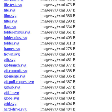
file-text.svg
image/svg+xml
473 B
file.svg
image/svg+xml
337 B
film.svg
image/svg+xml
586 B
filter.svg
image/svg+xml
290 B
flag.svg
image/svg+xml
334 B
folder-minus.svg
image/svg+xml
361 B
folder-plus.svg
image/svg+xml
405 B
folder.svg
image/svg+xml
311 B
framer.svg
image/svg+xml
278 B
frown.svg
image/svg+xml
390 B
gift.svg
image/svg+xml
481 B
git-branch.svg
image/svg+xml
377 B
git-commit.svg
image/svg+xml
358 B
git-merge.svg
image/svg+xml
336 B
git-pull-request.svg
image/svg+xml
387 B
github.svg
image/svg+xml
527 B
gitlab.svg
image/svg+xml
490 B
globe.svg
image/svg+xml
409 B
grid.svg
image/svg+xml
404 B
hard-drive.svg
image/svg+xml
484 B