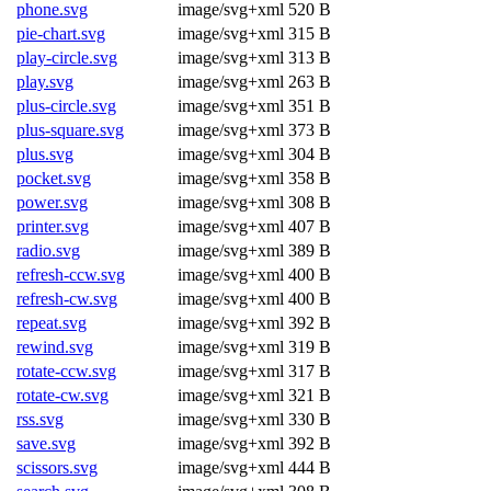
phone.svg
image/svg+xml
520 B
pie-chart.svg
image/svg+xml
315 B
play-circle.svg
image/svg+xml
313 B
play.svg
image/svg+xml
263 B
plus-circle.svg
image/svg+xml
351 B
plus-square.svg
image/svg+xml
373 B
plus.svg
image/svg+xml
304 B
pocket.svg
image/svg+xml
358 B
power.svg
image/svg+xml
308 B
printer.svg
image/svg+xml
407 B
radio.svg
image/svg+xml
389 B
refresh-ccw.svg
image/svg+xml
400 B
refresh-cw.svg
image/svg+xml
400 B
repeat.svg
image/svg+xml
392 B
rewind.svg
image/svg+xml
319 B
rotate-ccw.svg
image/svg+xml
317 B
rotate-cw.svg
image/svg+xml
321 B
rss.svg
image/svg+xml
330 B
save.svg
image/svg+xml
392 B
scissors.svg
image/svg+xml
444 B