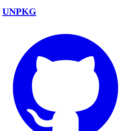
UNPKG