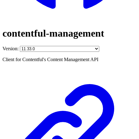
contentful-management
Version:
Client for Contentful's Content Management API