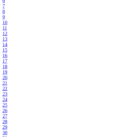
6
7
8
9
10
11
12
13
14
15
16
17
18
19
20
21
22
23
24
25
26
27
28
29
30