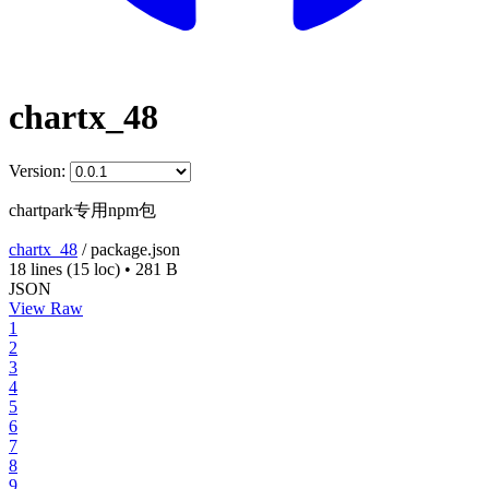
chartx_48
Version:
chartpark专用npm包
chartx_48
/
package.json
18 lines
(15 loc)
•
281 B
JSON
View Raw
1
2
3
4
5
6
7
8
9