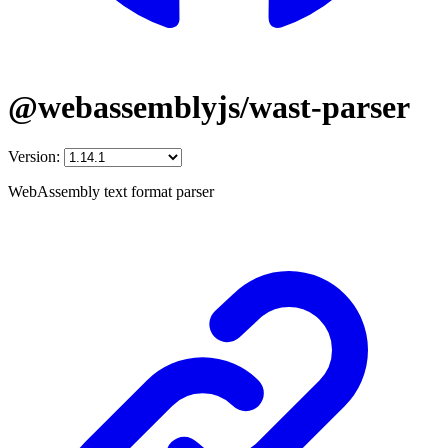
@webassemblyjs/wast-parser
Version:
WebAssembly text format parser