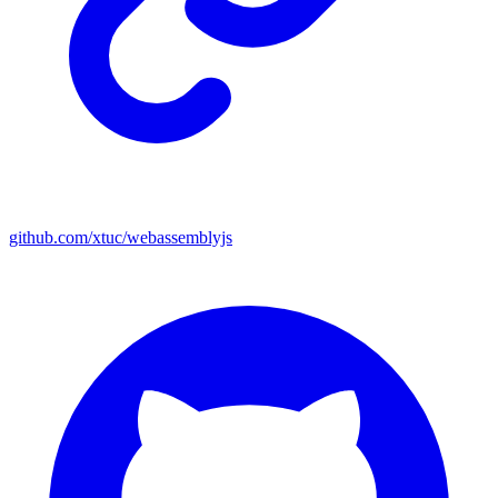
github.com/xtuc/webassemblyjs