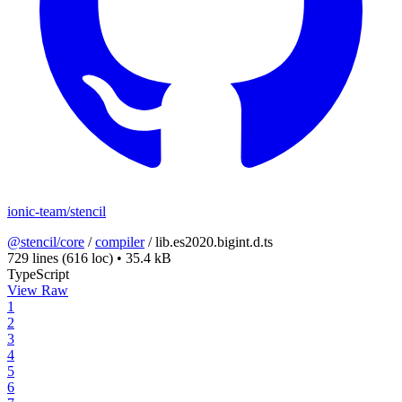
ionic-team/stencil
@stencil/core
/
compiler
/
lib.es2020.bigint.d.ts
729 lines
(616 loc)
•
35.4 kB
TypeScript
View Raw
1
2
3
4
5
6