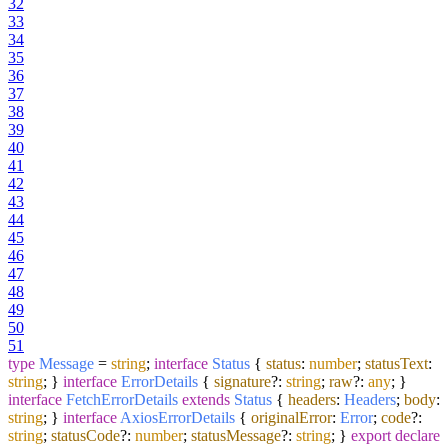
32
33
34
35
36
37
38
39
40
41
42
43
44
45
46
47
48
49
50
51
type
Message
=
string
;
interface
Status
{
status
:
number
;
statusText
:
string
; }
interface
ErrorDetails
{
signature
?:
string
;
raw
?:
any
; }
interface
FetchErrorDetails
extends
Status
{
headers
:
Headers
;
body
:
string
; }
interface
AxiosErrorDetails
{
originalError
:
Error
;
code
?:
string
;
statusCode
?:
number
;
statusMessage
?:
string
; }
export
declare