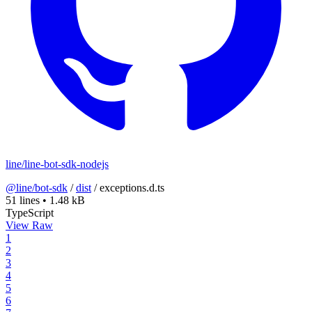
line/line-bot-sdk-nodejs
@line/bot-sdk
/
dist
/
exceptions.d.ts
51 lines
•
1.48 kB
TypeScript
View Raw
1
2
3
4
5
6