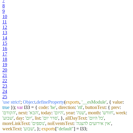
7
8
9
10
11
12
13
14
15
16
17
18
19
20
21
22
23
24
25
'use strict'
;
Object
.
defineProperty
(
exports
,
'__esModule'
, {
value
:
true
});
var
l33 = {
code
:
'he'
,
direction
:
'rtl'
,
buttonText
: {
prev
:
'הקודם'
,
next
:
'הבא'
,
today
:
'היום'
,
year
:
'שנה'
,
month
:
'חודש'
,
week
:
'שבוע'
,
day
:
'יום'
,
list
:
'סדר יום'
, },
allDayText
:
'כל היום'
,
moreLinkText
:
'נוספים'
,
noEventsText
:
'אין אירועים להצגה'
,
weekText
:
'שבוע'
, };
exports
[
"default"
] = l33;