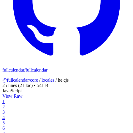
fullcalendar/fullcalendar
@fullcalendar/core
/
locales
/
he.cjs
25 lines
(21 loc)
•
541 B
JavaScript
View Raw
1
2
3
4
5
6