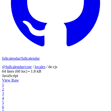
fullcalendar/fullcalendar
@fullcalendar/core
/
locales
/
de.cjs
64 lines
(60 loc)
•
1.8 kB
JavaScript
View Raw
1
2
3
4
5
6