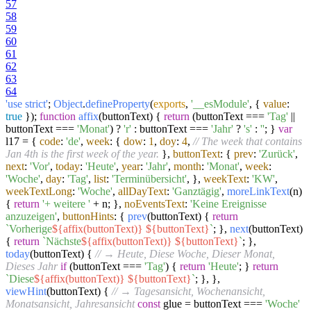
57
58
59
60
61
62
63
64
'use strict'
;
Object
.
defineProperty
(
exports
,
'__esModule'
, {
value
:
true
});
function
affix
(
buttonText
) {
return
(buttonText ===
'Tag'
||
buttonText ===
'Monat'
) ?
'r'
: buttonText ===
'Jahr'
?
's'
:
''
; }
var
l17 = {
code
:
'de'
,
week
: {
dow
:
1
,
doy
:
4
,
// The week that contains
Jan 4th is the first week of the year.
},
buttonText
: {
prev
:
'Zurück'
,
next
:
'Vor'
,
today
:
'Heute'
,
year
:
'Jahr'
,
month
:
'Monat'
,
week
:
'Woche'
,
day
:
'Tag'
,
list
:
'Terminübersicht'
, },
weekText
:
'KW'
,
weekTextLong
:
'Woche'
,
allDayText
:
'Ganztägig'
,
moreLinkText
(
n
)
{
return
'+ weitere '
+ n; },
noEventsText
:
'Keine Ereignisse
anzuzeigen'
,
buttonHints
: {
prev
(
buttonText
) {
return
`Vorherige
${affix(buttonText)}
${buttonText}
`
; },
next
(
buttonText
)
{
return
`Nächste
${affix(buttonText)}
${buttonText}
`
; },
today
(
buttonText
) {
// → Heute, Diese Woche, Dieser Monat,
Dieses Jahr
if
(buttonText ===
'Tag'
) {
return
'Heute'
; }
return
`Diese
${affix(buttonText)}
${buttonText}
`
; }, },
viewHint
(
buttonText
) {
// → Tagesansicht, Wochenansicht,
Monatsansicht, Jahresansicht
const
glue = buttonText ===
'Woche'