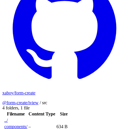
xaboy/form-create
@form-create/iview
/
src
4 folders,
1 file
Filename
Content Type
Size
../
components/
–
634 B