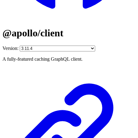
@apollo/client
Version:
A fully-featured caching GraphQL client.