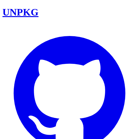
UNPKG