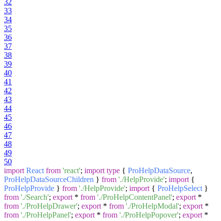
32
33
34
35
36
37
38
39
40
41
42
43
44
45
46
47
48
49
50
import
React
from
'react'
;
import
type
{
ProHelpDataSource
,
ProHelpDataSourceChildren
}
from
'./HelpProvide'
;
import
{
ProHelpProvide
}
from
'./HelpProvide'
;
import
{
ProHelpSelect
}
from
'./Search'
;
export
*
from
'./ProHelpContentPanel'
;
export
*
from
'./ProHelpDrawer'
;
export
*
from
'./ProHelpModal'
;
export
*
from
'./ProHelpPanel'
;
export
*
from
'./ProHelpPopover'
;
export
*