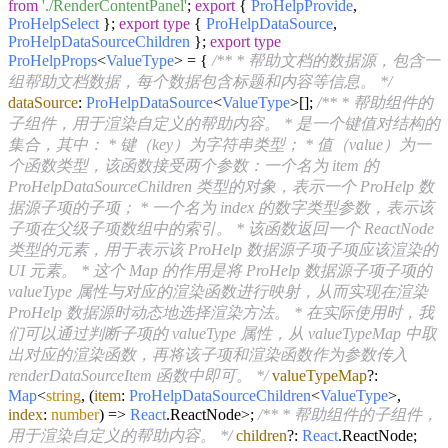
from
'./RenderContentPanel'
;
export
{
ProHelpProvide
,
ProHelpSelect
};
export
type
{
ProHelpDataSource
,
ProHelpDataSourceChildren
};
export
type
ProHelpProps
<
ValueType
> = {
/** * 帮助文档的数据源，包含一
组帮助文档数据，每个数据包含标题和内容等信息。 */
dataSource
:
ProHelpDataSource
<
ValueType
>[];
/** * 帮助组件的
子组件，用于渲染自定义的帮助内容。 * 是一个键值对结构的
集合，其中： * 键（key）为字符串类型； * 值（value）为一
个函数类型，该函数接受两个参数：一个名为 item 的
ProHelpDataSourceChildren 类型的对象，表示一个 ProHelp 数
据源子项的子项； * 一个名为 index 的数字类型参数，表示该
子项在父级子项数组中的索引。 * 该函数返回一个 ReactNode
类型的元素，用于表示该 ProHelp 数据源子项子项应该渲染的
UI 元素。 * 这个 Map 的作用是将 ProHelp 数据源子项子项的
valueType 属性与对应的渲染函数进行映射，从而实现在渲染
ProHelp 数据源时动态地选择渲染方法。 * 在实际使用时，我
们可以通过判断子项的 valueType 属性，从 valueTypeMap 中取
出对应的渲染函数，再将该子项和渲染函数作为参数传入
renderDataSourceItem 函数中即可。 */
valueTypeMap
?:
Map
<
string
,
(
item
:
ProHelpDataSourceChildren
<
ValueType
>,
index
:
number
) =>
React
.
ReactNode
>;
/** * 帮助组件的子组件，
用于渲染自定义的帮助内容。 */
children
?:
React
.
ReactNode
;