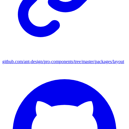
github.com/ant-design/pro-components/tree/master/packages/layout