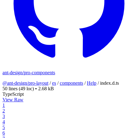
ant-design/pro-components
@ant-design/pro-layout
/
es
/
components
/
Help
/
index.d.ts
50 lines
(49 loc)
•
2.68 kB
TypeScript
View Raw
1
2
3
4
5
6